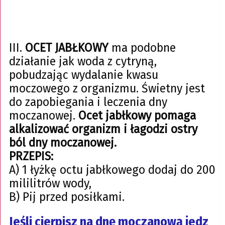
III.
OCET JABŁKOWY
ma podobne
działanie jak woda z cytryną,
pobudzając wydalanie kwasu
moczowego z organizmu. Świetny jest
do zapobiegania i leczenia dny
moczanowej.
Ocet jabłkowy pomaga
alkalizować organizm i łagodzi ostry
ból dny moczanowej.
PRZEPIS:
A) 1 łyżkę octu jabłkowego dodaj do 200
mililitrów wody,
B) Pij przed posiłkami.
Jeśli cierpisz na dnę moczanową jedz