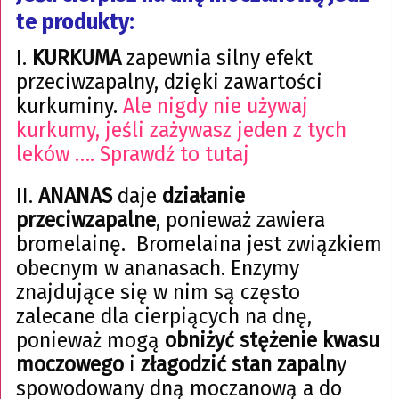
te produkty:
I.
KURKUMA
zapewnia silny efekt
przeciwzapalny, dzięki zawartości
kurkuminy.
Ale nigdy nie używaj
kurkumy, jeśli zażywasz jeden z tych
leków …. Sprawdź to tutaj
II.
ANANAS
daje
działanie
przeciwzapalne
, ponieważ zawiera
bromelainę. Bromelaina jest związkiem
obecnym w ananasach. Enzymy
znajdujące się w nim są często
zalecane dla cierpiących na dnę,
ponieważ mogą
obniżyć stężenie kwasu
moczowego
i
złagodzić stan zapaln
y
spowodowany dną moczanową a do