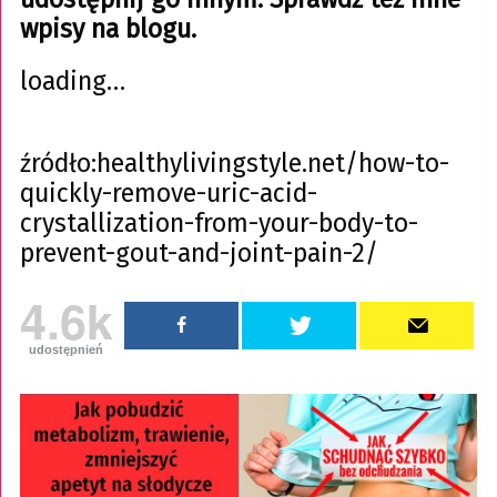
wpisy na blogu.
loading…
źródło:healthylivingstyle.net/how-to-
quickly-remove-uric-acid-
crystallization-from-your-body-to-
prevent-gout-and-joint-pain-2/
4.6k
udostępnień