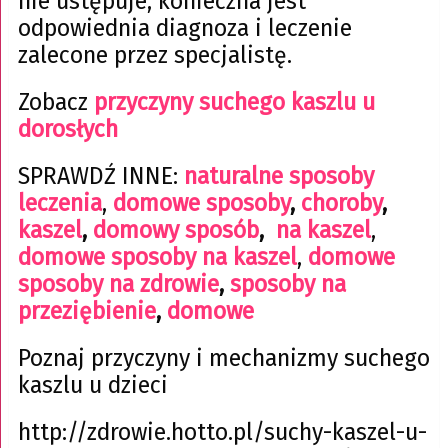
nie ustępuje, konieczna jest
odpowiednia diagnoza i leczenie
zalecone przez specjalistę.
Zobacz
przyczyny suchego kaszlu u
dorosłych
SPRAWDŹ INNE:
naturalne sposoby
leczenia
,
domowe sposoby
,
choroby
,
kaszel
,
domowy sposób
,
na kaszel
,
domowe sposoby na kaszel
,
domowe
sposoby na zdrowie
,
sposoby na
przeziębienie
,
domowe
Poznaj przyczyny i mechanizmy suchego
kaszlu u dzieci
http://zdrowie.hotto.pl/suchy-kaszel-u-