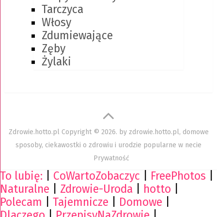
Tarczyca
Włosy
Zdumiewające
Zęby
Żylaki
Zdrowie.hotto.pl
Copyright © 2026. by
zdrowie.hotto.pl, domowe
sposoby, ciekawostki o zdrowiu i urodzie popularne w necie
Prywatność
To lubię:
|
CoWartoZobaczyc
|
FreePhotos
|
Naturalne
|
Zdrowie-Uroda
|
hotto
|
Polecam
|
Tajemnicze
|
Domowe
|
Dlaczego
|
PrzepisyNaZdrowie
|