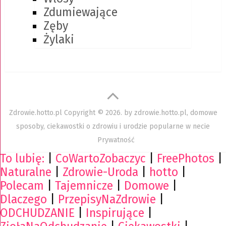
Zdumiewające
Zęby
Żylaki
Zdrowie.hotto.pl
Copyright © 2026. by
zdrowie.hotto.pl, domowe
sposoby, ciekawostki o zdrowiu i urodzie popularne w necie
Prywatność
To lubię:
|
CoWartoZobaczyc
|
FreePhotos
|
Naturalne
|
Zdrowie-Uroda
|
hotto
|
Polecam
|
Tajemnicze
|
Domowe
|
Dlaczego
|
PrzepisyNaZdrowie
|
ODCHUDZANIE
|
Inspirujące
|