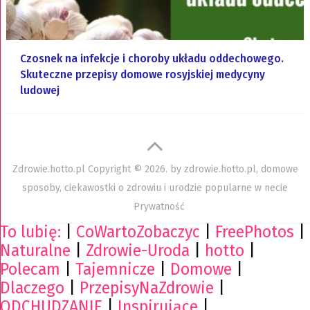
Czosnek na infekcje i choroby układu oddechowego.
Skuteczne przepisy domowe rosyjskiej medycyny
ludowej
Zdrowie.hotto.pl
Copyright © 2026. by
zdrowie.hotto.pl, domowe
sposoby, ciekawostki o zdrowiu i urodzie popularne w necie
Prywatność
To lubię:
|
CoWartoZobaczyc
|
FreePhotos
|
Naturalne
|
Zdrowie-Uroda
|
hotto
|
Polecam
|
Tajemnicze
|
Domowe
|
Dlaczego
|
PrzepisyNaZdrowie
|
ODCHUDZANIE
|
Inspirujące
|