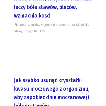
leczy bóle stawów, pleców,
wzmacnia kości
Bóle
,
Choroby
,
Kręgosłup
,
Osteoporoza
,
Składniki
,
Stawy
,
Stopy I Haluksy
Jak szybko usunąć kryształki
kwasu moczowego z organizmu,
aby zapobiec dnie moczanowej i
bólom stawów