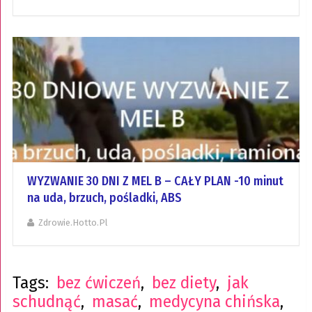
WYZWANIE 30 DNI Z MEL B – CAŁY PLAN -10 minut
na uda, brzuch, pośladki, ABS
Zdrowie.hotto.pl
Tags:
bez ćwiczeń
,
bez diety
,
jak
schudnąć
,
masać
,
medycyna chińska
,