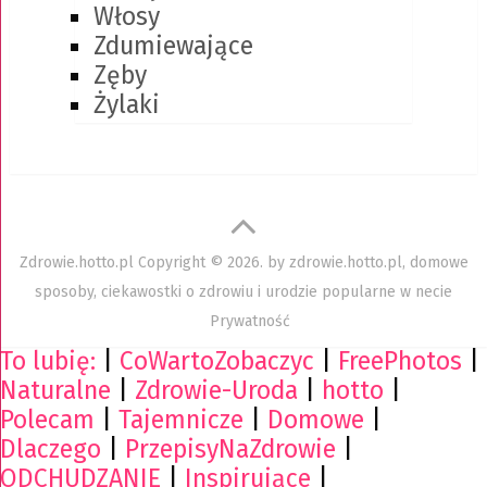
Włosy
Zdumiewające
Zęby
Żylaki
Zdrowie.hotto.pl
Copyright © 2026. by
zdrowie.hotto.pl, domowe
sposoby, ciekawostki o zdrowiu i urodzie popularne w necie
Prywatność
To lubię:
|
CoWartoZobaczyc
|
FreePhotos
|
Naturalne
|
Zdrowie-Uroda
|
hotto
|
Polecam
|
Tajemnicze
|
Domowe
|
Dlaczego
|
PrzepisyNaZdrowie
|
ODCHUDZANIE
|
Inspirujące
|