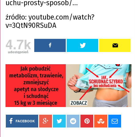
uchu-prosty-sposob/…
źródło: youtube.com/watch?
v=3QtN90RSuDA
4.7k
udostępnień
FACEBOOK