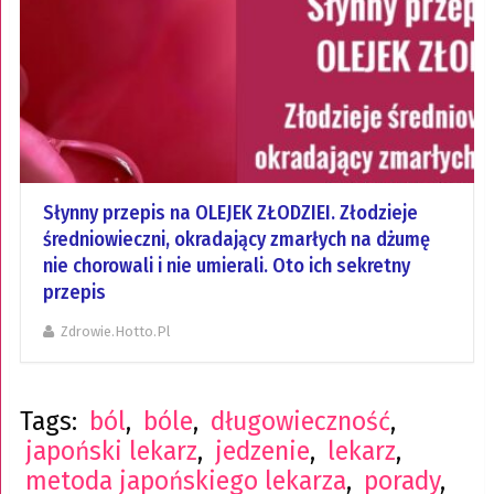
Słynny przepis na OLEJEK ZŁODZIEI. Złodzieje
średniowieczni, okradający zmarłych na dżumę
nie chorowali i nie umierali. Oto ich sekretny
przepis
Zdrowie.hotto.pl
Tags:
ból
,
bóle
,
długowieczność
,
japoński lekarz
,
jedzenie
,
lekarz
,
metoda japońskiego lekarza
,
porady
,