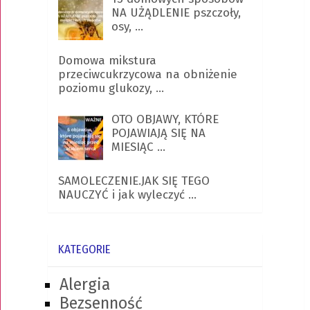
NA UŻĄDLENIE pszczoły,
osy, …
Domowa mikstura
przeciwcukrzycowa na obniżenie
poziomu glukozy, …
OTO OBJAWY, KTÓRE
POJAWIAJĄ SIĘ NA
MIESIĄC …
SAMOLECZENIE.JAK SIĘ TEGO
NAUCZYĆ i jak wyleczyć …
KATEGORIE
Alergia
Bezsenność