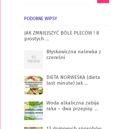
PODOBNE WIPSY
JAK ZMNIEJSZYĆ BÓLE PLECÓW ! 8
prostych …
Błyskawiczna nalewka z
czereśni
DIETA NORWESKA (dieta
last minute) Jak …
Woda alkaliczna zabija
raka – dwa przepisy. …
13 domowych sposobów