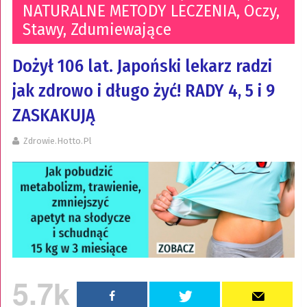
NATURALNE METODY LECZENIA
,
Oczy
,
Stawy
,
Zdumiewające
Dożył 106 lat. Japoński lekarz radzi
jak zdrowo i długo żyć! RADY 4, 5 i 9
ZASKAKUJĄ
Zdrowie.hotto.pl
5.7k