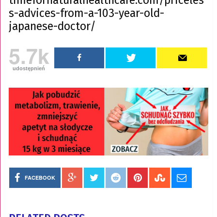
timefornaturalhealthcare.com/priceles
s-advices-from-a-103-year-old-
japanese-doctor/
5.7k
udostępnień
FACEBOOK