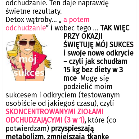
odchudzanie. Ten daje naprawdę
świetne rezultaty.
Detox wątroby… „
a potem
odchudzanie
” i wobec tego …
TAK WIĘC
PRZY OKAZJI
ŚWIĘTUJĘ MÓJ SUKCES
i swoje nowe odkrycie
– czyli
jak schudłam
15 kg
bez diety w 3
mce
Mogę się
podzielić moim
sukcesem i odkryciem (testowanym
osobiście od jakiegoś czasu), czyli
SKONCENTROWANYMI ZIOŁAMI
ODCHUDZAJĄCYMI (3 w 1)
,
które (co
potwierdzam)
przyspieszają
metabolizm, zmniejszają tkankę