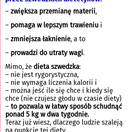
–
zwiększa przemianę materii
,
–
pomaga w lepszym trawieniu
i
–
zmniejsza łaknienie
, a to
–
prowadzi do utraty wagi
.
Mimo, że
dieta szwedzka
:
– nie jest rygorystyczna,
– nie wymaga liczenia kalorii i
– można jeść ile się chce i kiedy się
chce (nie czujesz głodu w czasie diety)
–
to pozwala w łatwy sposób schudnąć
ponad 5 kg w dwa tygodnie.
Teraz już wiesz, dlaczego ludzie szaleją
na punkcie tej diety.