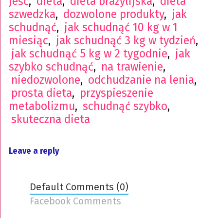
jeść
,
dieta
,
dieta brazylijska
,
dieta
szwedzka
,
dozwolone produkty
,
jak
schudnąć
,
jak schudnąć 10 kg w 1
miesiąc
,
jak schudnąć 3 kg w tydzień
,
jak schudnąć 5 kg w 2 tygodnie
,
jak
szybko schudnąć
,
na trawienie
,
niedozwolone
,
odchudzanie na lenia
,
prosta dieta
,
przyspieszenie
metabolizmu
,
schudnąć szybko
,
skuteczna dieta
Leave a reply
Default Comments (0)
Facebook Comments