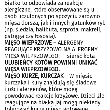
Białko to odpowiada za reakcje
alergiczne, które obserwowane są u
osób uczulonych po spożyciu zarówno
mięsa dorsza, jak i innych gatunków ryb
(np. śledzia, halibuta, szprota, makreli,
pstrąga czy łososia).
MIĘSO WIEPRZOWE
– ALERGENY
REAGUJĄCE KRZYŻOWO NA ALERGENY
MIĘSA WIEPRZOWEGO: sierść kota –
ULUBIEŃCY KOTÓW POWINNI UNIKAĆ
MIĘSA WIEPRZOWEGO.
MIĘSO KURZE, KURCZAK
– W mięsie
kurczaka i kury znajdują się śladowe
ilości alergenów, które mogą
powodować reakcje krzyżowe. Dzieci źle
reagujące na białka jaj mogą niekiedy
tolerować kurze mięso gotowane.