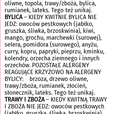
oliwne, topola, trawy/zboża, bylica,
rumianek, lateks. Tego też unikaj.
BYLICA
– KIEDY KWITNIE BYLICA NIE
JEDZ: owoców pestkowych (jabłko,
gruszka, śliwka, brzoskwinia), kiwi,
mango, grochu, marchewki (surowej),
selera, pomidora (surowego), anyżu,
curry, kopru, papryki, pieprzu, kminku,
kolendry, orzecha ziemnego i innych
orzechów. POZOSTAŁE ALERGENY
REAGUJĄCE KRZYŻOWO NA ALERGENY
BYLICY: brzoza, drzewo oliwne,
trawy/zboża, rumianek, złocień,
słonecznik, lateks. Tego też unikaj.
TRAWY I ZBOŻA
– KIEDY KWITNĄ TRAWY
I ZBOŻA NIE JEDZ: owoców pestkowych
(jabłko, gruszka, śliwka, brzoskwinia),