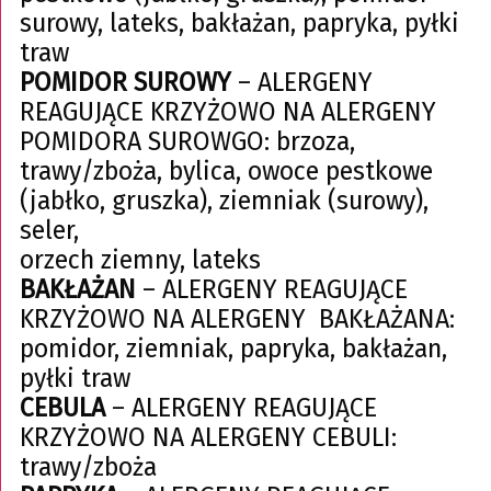
surowy, lateks, bakłażan, papryka, pyłki
traw
POMIDOR SUROWY
– ALERGENY
REAGUJĄCE KRZYŻOWO NA ALERGENY
POMIDORA SUROWGO: brzoza,
trawy/zboża, bylica, owoce pestkowe
(jabłko, gruszka), ziemniak (surowy),
seler,
orzech ziemny, lateks
BAKŁAŻAN
– ALERGENY REAGUJĄCE
KRZYŻOWO NA ALERGENY BAKŁAŻANA:
pomidor, ziemniak, papryka, bakłażan,
pyłki traw
CEBULA
– ALERGENY REAGUJĄCE
KRZYŻOWO NA ALERGENY CEBULI:
trawy/zboża