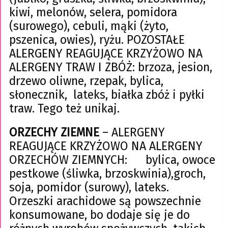
kiwi, melonów, selera, pomidora
(surowego), cebuli, mąki (żyto,
pszenica, owies), ryżu. POZOSTAŁE
ALERGENY REAGUJĄCE KRZYŻOWO NA
ALERGENY TRAW I ZBÓŻ: brzoza, jesion,
drzewo oliwne, rzepak, bylica,
słonecznik, lateks, białka zbóż i pyłki
traw. Tego też unikaj.
ORZECHY ZIEMNE
– ALERGENY
REAGUJĄCE KRZYŻOWO NA ALERGENY
ORZECHÓW ZIEMNYCH: bylica, owoce
pestkowe (śliwka, brzoskwinia),groch,
soja, pomidor (surowy), lateks.
Orzeszki arachidowe są powszechnie
konsumowane, bo dodaje się je do