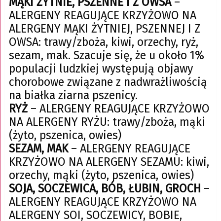
MĄKI ŻYTNIE, PSZENNE I Z OWSA
–
ALERGENY REAGUJĄCE KRZYŻOWO NA
ALERGENY MĄKI ŻYTNIEJ, PSZENNEJ I Z
OWSA: trawy/zboża, kiwi, orzechy, ryż,
sezam, mak. Szacuje się, że u około 1%
populacji ludzkiej występują objawy
chorobowe związane z nadwrażliwością
na białka ziarna pszenicy.
RYŻ
– ALERGENY REAGUJĄCE KRZYŻOWO
NA ALERGENY RYŻU: trawy/zboża, mąki
(żyto, pszenica, owies)
SEZAM, MAK
– ALERGENY REAGUJĄCE
KRZYŻOWO NA ALERGENY SEZAMU: kiwi,
orzechy, mąki (żyto, pszenica, owies)
SOJA, SOCZEWICA, BÓB, ŁUBIN, GROCH
–
ALERGENY REAGUJĄCE KRZYŻOWO NA
ALERGENY SOI, SOCZEWICY, BOBIE,