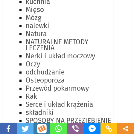
kuchnia
Mięso
Mózg
nalewki
Natura
NATURALNE METODY
LECZENIA
Nerki i układ moczowy
Oczy
odchudzanie
Osteoporoza
Przewód pokarmowy
Rak
Serce i układ krążenia
składniki
SPOSOBY NA PRZEZIĘBIENIE
Stawy