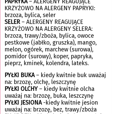
PAPRYKA
– ALERGENY REAGUJĄCE
KRZYŻOWO NA ALERGENY PAPRYKI:
brzoza, bylica, seler
SELER
– ALERGENY REAGUJĄCE
KRZYŻOWO NA ALERGENY SELERA:
brzoza, trawy/zboża, bylica, owoce
pestkowe (jabłko, gruszka), mango,
melon, ogórek, marchew (surowa),
pomidor (surowy), koper, papryka,
pieprz, kminek, kolendra, lateks.
PYŁKI BUKA
– kiedy kwitnie buk uważaj
na: brzozę, olchę, leszczynę
PYŁKI OLCHY
– kiedy kwitnie olcha
uważaj na: brzozę, buka, leszczynę
PYŁKI JESIONA
-kiedy kwitnie jesion
uważaj na: brzozę, bez, trawy/zboża