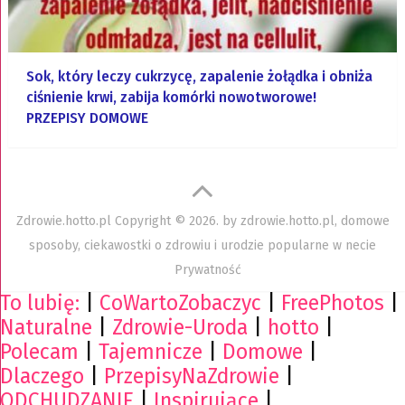
Sok, który leczy cukrzycę, zapalenie żołądka i obniża
ciśnienie krwi, zabija komórki nowotworowe!
PRZEPISY DOMOWE
Zdrowie.hotto.pl
Copyright © 2026. by
zdrowie.hotto.pl, domowe
sposoby, ciekawostki o zdrowiu i urodzie popularne w necie
Prywatność
To lubię:
|
CoWartoZobaczyc
|
FreePhotos
|
Naturalne
|
Zdrowie-Uroda
|
hotto
|
Polecam
|
Tajemnicze
|
Domowe
|
Dlaczego
|
PrzepisyNaZdrowie
|
ODCHUDZANIE
|
Inspirujące
|