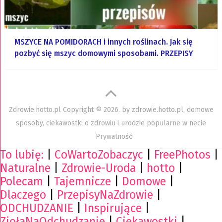
MSZYCE NA POMIDORACH i innych roślinach. Jak się
pozbyć się mszyc domowymi sposobami. PRZEPISY
Zdrowie.hotto.pl
Copyright © 2026. by
zdrowie.hotto.pl, domowe
sposoby, ciekawostki o zdrowiu i urodzie popularne w necie
Prywatność
To lubię:
|
CoWartoZobaczyc
|
FreePhotos
|
Naturalne
|
Zdrowie-Uroda
|
hotto
|
Polecam
|
Tajemnicze
|
Domowe
|
Dlaczego
|
PrzepisyNaZdrowie
|
ODCHUDZANIE
|
Inspirujące
|
ZiołaNaOdchudzanie
|
Ciekawostki
|