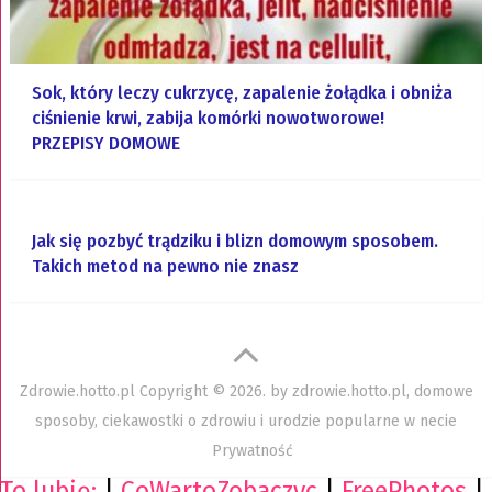
Sok, który leczy cukrzycę, zapalenie żołądka i obniża
ciśnienie krwi, zabija komórki nowotworowe!
PRZEPISY DOMOWE
Jak się pozbyć trądziku i blizn domowym sposobem.
Takich metod na pewno nie znasz
Zdrowie.hotto.pl
Copyright © 2026. by
zdrowie.hotto.pl, domowe
sposoby, ciekawostki o zdrowiu i urodzie popularne w necie
Prywatność
To lubię:
|
CoWartoZobaczyc
|
FreePhotos
|