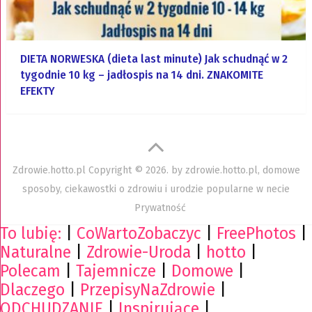
DIETA NORWESKA (dieta last minute) Jak schudnąć w 2
tygodnie 10 kg – jadłospis na 14 dni. ZNAKOMITE
EFEKTY
Zdrowie.hotto.pl
Copyright © 2026. by
zdrowie.hotto.pl, domowe
sposoby, ciekawostki o zdrowiu i urodzie popularne w necie
Prywatność
To lubię:
|
CoWartoZobaczyc
|
FreePhotos
|
Naturalne
|
Zdrowie-Uroda
|
hotto
|
Polecam
|
Tajemnicze
|
Domowe
|
Dlaczego
|
PrzepisyNaZdrowie
|
ODCHUDZANIE
|
Inspirujące
|