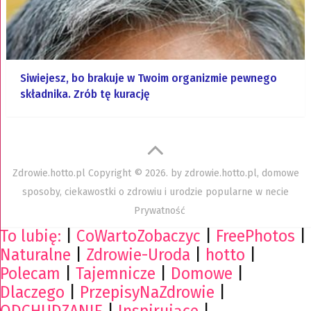
Siwiejesz, bo brakuje w Twoim organizmie pewnego
składnika. Zrób tę kurację
Zdrowie.hotto.pl
Copyright © 2026. by
zdrowie.hotto.pl, domowe
sposoby, ciekawostki o zdrowiu i urodzie popularne w necie
Prywatność
To lubię:
|
CoWartoZobaczyc
|
FreePhotos
|
Naturalne
|
Zdrowie-Uroda
|
hotto
|
Polecam
|
Tajemnicze
|
Domowe
|
Dlaczego
|
PrzepisyNaZdrowie
|