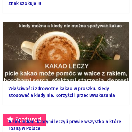
znak szokuje !!!
Właściwości zdrowotne kakao w proszku. Kiedy
stosować a kiedy nie. Korzyści i przeciwwskazania
Featured
6 ziół Indian, którymi leczyli prawie wszystko a które
rosną w Polsce