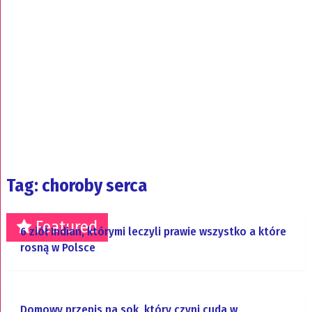
Tag: choroby serca
Featured
6 ziół Indian, którymi leczyli prawie wszystko a które
rosną w Polsce
Domowy przepis na sok, który czyni cuda w