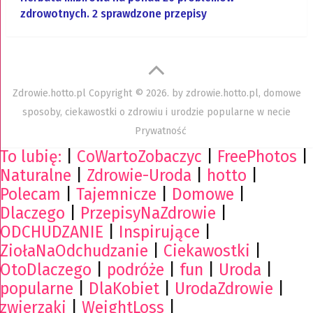
zdrowotnych. 2 sprawdzone przepisy
Zdrowie.hotto.pl
Copyright © 2026. by
zdrowie.hotto.pl, domowe
sposoby, ciekawostki o zdrowiu i urodzie popularne w necie
Prywatność
To lubię:
|
CoWartoZobaczyc
|
FreePhotos
|
Naturalne
|
Zdrowie-Uroda
|
hotto
|
Polecam
|
Tajemnicze
|
Domowe
|
Dlaczego
|
PrzepisyNaZdrowie
|
ODCHUDZANIE
|
Inspirujące
|
ZiołaNaOdchudzanie
|
Ciekawostki
|
OtoDlaczego
|
podróże
|
fun
|
Uroda
|
popularne
|
DlaKobiet
|
UrodaZdrowie
|
zwierzaki
|
WeightLoss
|